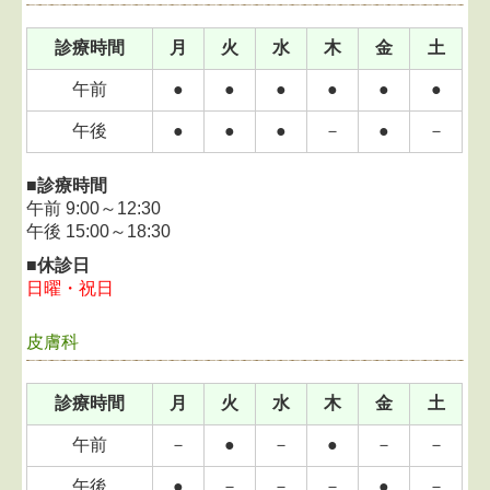
診療時間
月
火
水
木
金
土
午前
●
●
●
●
●
●
午後
●
●
●
－
●
－
■診療時間
午前 9:00～12:30
午後 15:00～18:30
■休診日
日曜・祝日
皮膚科
診療時間
月
火
水
木
金
土
午前
－
●
－
●
－
－
午後
●
－
－
－
●
－