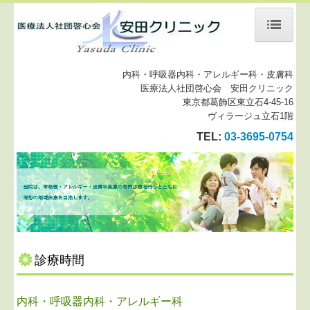
トップページ
内科・呼吸器内科・アレルギー科・皮膚科
当院について
医療法人社団啓心会 安田クリニック
東京都葛飾区東立石4-45-16
ヴィラージュ立石1階
診療案内
TEL:
03-3695-0754
施設、設備など
初診の方へ
当院の施設基準
リンク集
診療時間
内科・呼吸器内科・アレルギー科